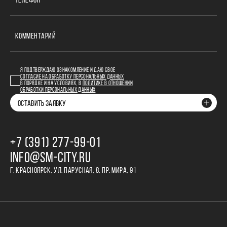
ТЕЛЕФОН
КОММЕНТАРИЙ
Я ПОДТВЕРЖДАЮ ОЗНАКОМЛЕНИЕ И ДАЮ СВОЕ
СОГЛАСИЕ НА ОБРАБОТКУ ПЕРСОНАЛЬНЫХ ДАННЫХ
В ПОРЯДКЕ И НА УСЛОВИЯХ, В
ПОЛИТИКЕ В ОТНОШЕНИИ
ОБРАБОТКИ ПЕРСОНАЛЬНЫХ ДАННЫХ
ОСТАВИТЬ ЗАЯВКУ
+7 (391) 277‒99‒01
INFO@SM-CITY.RU
Г. КРАСНОЯРСК, УЛ. ПАРУСНАЯ, 8, ПР. МИРА, 91