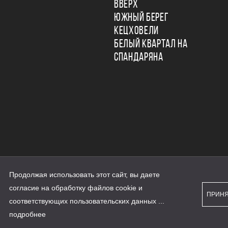
ВВЕРХ
ЮЖНЫЙ БЕРЕГ
КЕЦХОВЕЛИ
БЕЛЫЙ КВАРТАЛ НА
СПАНДАРЯНА
Продолжая использовать этот сайт, вы даете
ьности
согласие на обработку файлов cookie и
персональных данных
ПРИН
рассылки
соответствующих
пользовательских данных
...
а сайте наш.дом.рф
е является публичной офертой
подробнее