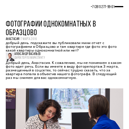
+7 (391) 277‒99‒01
ФОТОГРАФИИ ОДНОКОМНАТНЫХ В
ОБРАЗЦОВО
АНАСТАСИЯ
17 МАРТА 2016
добрый день. подскажите вы публиковали мини отчет с
фотографиями в Образцово и там квартире где фото это фото
какой квартиры однокомнатной или нет?
АЛЕКСАНДР ВАСИЛЬЕВ
ДИРЕКТОР ПО МАРКЕТИНГУ
Добрый день, Анастасия. К сожалению, мы не понимаем о каком
фото идет речь. Если вы имеете в виду фоторепортаж 3 марта,
размещенный в соцсетях, то сейчас трудно сказать, что за
квартира попала в объектив нашего фотографа. В следующий
раз мы снимем для вас однокомнатную.