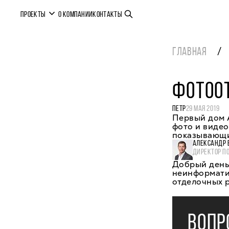
ПРОЕКТЫ
О КОМПАНИИ
КОНТАКТЫ
ГЛАВНАЯ
ФОТООТ
ПЕТР
29 МАЯ 2019
Первый дом А
фото и видео
показывающи
АЛЕКСАНДР 
ДИРЕКТОР П
Добрый день,
неинформати
отделочных 
ВОПР