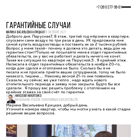
+7 (391) 277‒99‒01
ГАРАНТИЙНЫЕ СЛУЧАИ
МАРИНА ВАСИЛЬЕВНА КРИЦКАЯ
15 ОКТЯБРЯ 2021
Доброго дня. Парусная7, 8 этаж, третий год мёрзнем в квартире,
спускаем сами воздух по три раза в день. УК предложила мне
самой купить воздухоотводы и поставить их за 2 тысячи рублей.
Вопрос у меня такой- почему я должна это делать, ведь дом на
гарантии стоит?Только не посылайте меня в отдел гарантийных
обязательств, он у вас не работает и делать ничего не хочет.
Такая же ситуация по квартире на Парусной,5 , 9 крайний этаж.
Написала в отдел гарантийных обязательств в ноябре 20-го,
когда дом сдался и отопления не было. Сколько бы я не
писала и не просила прийти ваших сотрудников, толку не было
никакого, тишина….. Наконец весной 21-го они появились.
Сказали, ну сейчас же уже тепло , надо ждать нового
отопительного периода и заявку мою закрыли. Будто бы все
сделали . Я прошу вас решить проблему с отоплением на
крайних этажах за свой счёт по гарантии.
НИКОЛАЙ НИКИТЕНКО
НАЧАЛЬНИК ОТДЕЛА ГАРАНТИЙНЫХ ОБЯЗАТЕЛЬСТВ
Марина Васильевна Крицкая, добрый день.
Уточните номера квартир, чтобы мы могли узнать в какой стадии
решение ваших вопросов.