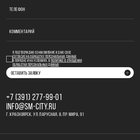
ТЕЛЕФОН
КОММЕНТАРИЙ
Я ПОДТВЕРЖДАЮ ОЗНАКОМЛЕНИЕ И ДАЮ СВОЕ
СОГЛАСИЕ НА ОБРАБОТКУ ПЕРСОНАЛЬНЫХ ДАННЫХ
В ПОРЯДКЕ И НА УСЛОВИЯХ, В
ПОЛИТИКЕ В ОТНОШЕНИИ
ОБРАБОТКИ ПЕРСОНАЛЬНЫХ ДАННЫХ
ОСТАВИТЬ ЗАЯВКУ
+7 (391) 277‒99‒01
INFO@SM-CITY.RU
Г. КРАСНОЯРСК, УЛ. ПАРУСНАЯ, 8, ПР. МИРА, 91