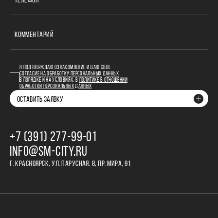
ТЕЛЕФОН
КОММЕНТАРИЙ
Я ПОДТВЕРЖДАЮ ОЗНАКОМЛЕНИЕ И ДАЮ СВОЕ
СОГЛАСИЕ НА ОБРАБОТКУ ПЕРСОНАЛЬНЫХ ДАННЫХ
В ПОРЯДКЕ И НА УСЛОВИЯХ, В
ПОЛИТИКЕ В ОТНОШЕНИИ
ОБРАБОТКИ ПЕРСОНАЛЬНЫХ ДАННЫХ
ОСТАВИТЬ ЗАЯВКУ
+7 (391) 277‒99‒01
INFO@SM-CITY.RU
Г. КРАСНОЯРСК, УЛ. ПАРУСНАЯ, 8, ПР. МИРА, 91