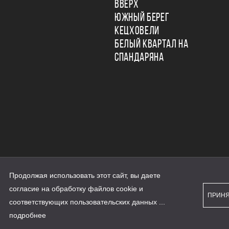
ВВЕРХ
ЮЖНЫЙ БЕРЕГ
КЕЦХОВЕЛИ
БЕЛЫЙ КВАРТАЛ НА
СПАНДАРЯНА
Продолжая использовать этот сайт, вы даете
ьности
согласие на обработку файлов cookie и
персональных данных
ПРИН
рассылки
соответствующих
пользовательских данных
...
а сайте наш.дом.рф
е является публичной офертой
подробнее