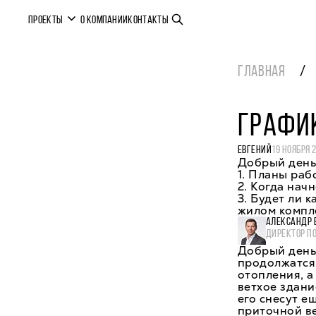
ПРОЕКТЫ
О КОМПАНИИ
КОНТАКТЫ
ГЛАВНАЯ
ГРАФИК
ЕВГЕНИЙ
19 НОЯБРЯ 
Добрый день
1. Планы раб
2. Когда нач
3. Будет ли 
жилом компл
АЛЕКСАНДР 
ДИРЕКТОР П
Добрый день,
продолжатся
отопления, а
ветхое здани
его снесут е
приточной ве