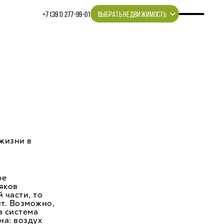
+7 (391) 277‒99‒01
ВЫБРАТЬ НЕДВИЖИМОСТЬ
 жизни в
ре
яков
 части, то
т. Возможно,
а система
на: воздух