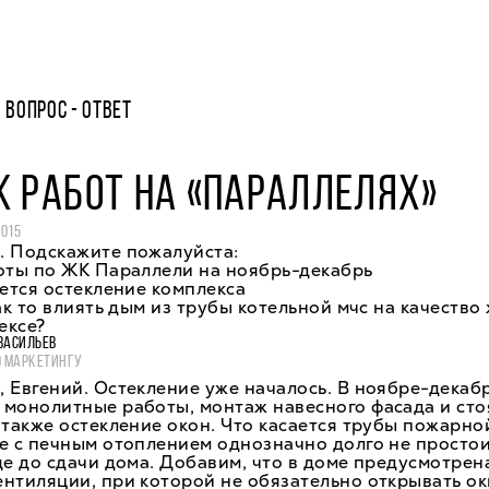
ВОПРОС - ОТВЕТ
 РАБОТ НА «ПАРАЛЛЕЛЯХ»
2015
. Подскажите пожалуйста:
оты по ЖК Параллели на ноябрь-декабрь
нется остекление комплекса
как то влиять дым из трубы котельной мчс на качество
ексе?
ВАСИЛЬЕВ
О МАРКЕТИНГУ
 Евгений. Остекление уже началось. В ноябре-декаб
 монолитные работы, монтаж навесного фасада и сто
 также остекление окон. Что касается трубы пожарной
е с печным отоплением однозначно долго не простои
ще до сдачи дома. Добавим, что в доме предусмотрен
нтиляции, при которой не обязательно открывать ок