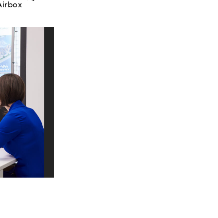
irbox