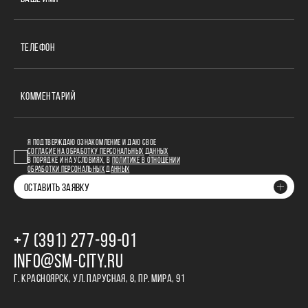
ТЕЛЕФОН
КОММЕНТАРИЙ
Я ПОДТВЕРЖДАЮ ОЗНАКОМЛЕНИЕ И ДАЮ СВОЕ
СОГЛАСИЕ НА ОБРАБОТКУ ПЕРСОНАЛЬНЫХ ДАННЫХ
В ПОРЯДКЕ И НА УСЛОВИЯХ, В
ПОЛИТИКЕ В ОТНОШЕНИИ
ОБРАБОТКИ ПЕРСОНАЛЬНЫХ ДАННЫХ
ОСТАВИТЬ ЗАЯВКУ
+7 (391) 277‒99‒01
INFO@SM-CITY.RU
Г. КРАСНОЯРСК, УЛ. ПАРУСНАЯ, 8, ПР. МИРА, 91