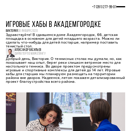
+7 (391) 277‒99‒01
ИГРОВЫЕ ХАБЫ В АКАДЕМГОРОДКЕ
ВИКТОРИЯ
30 ЯНВАРЯ 2020
Здравствуйте! В сдавшемся доме Академгородок, 66, детская
площадка в основном для детей младшего возраста. Можно ли
сделать что-нибудь для детей постарше, например поставить
тенистый стол.
АЛЕКСАНДР ВАСИЛЬЕВ
ДИРЕКТОР ПО МАРКЕТИНГУ
Добрый день, Виктория. О теннисных столах мы думали, но, как
показывает наш опыт, берег реки слишком ветреное место для
настольного тенниса. Во дворе проектом предусмотрены
игровые и спортивные комплексы для детей до 14 лет. Игровые
хабы для старших мы планируем размещать на территории
района вне дворов. Надеемся, летом покажем детализированный
проект благоустройства всего района.