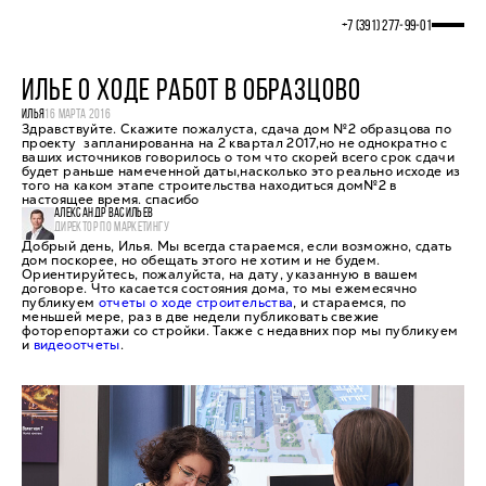
+7 (391) 277‒99‒01
ИЛЬЕ О ХОДЕ РАБОТ В ОБРАЗЦОВО
ИЛЬЯ
16 МАРТА 2016
Здравствуйте. Скажите пожалуста, сдача дом №2 образцова по
проекту запланированна на 2 квартал 2017,но не однократно с
ваших источников говорилось о том что скорей всего срок сдачи
будет раньше намеченной даты,насколько это реально исходе из
того на каком этапе строительства находиться дом№2 в
настоящее время. спасибо
АЛЕКСАНДР ВАСИЛЬЕВ
ДИРЕКТОР ПО МАРКЕТИНГУ
Добрый день, Илья. Мы всегда стараемся, если возможно, сдать
дом поскорее, но обещать этого не хотим и не будем.
Ориентируйтесь, пожалуйста, на дату, указанную в вашем
договоре. Что касается состояния дома, то мы ежемесячно
публикуем
отчеты о ходе строительства
, и стараемся, по
меньшей мере, раз в две недели публиковать свежие
фоторепортажи со стройки. Также с недавних пор мы публикуем
и
видеоотчеты
.