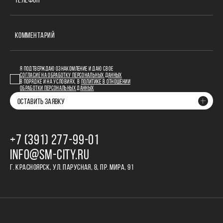
ТЕЛЕФОН
КОММЕНТАРИЙ
Я ПОДТВЕРЖДАЮ ОЗНАКОМЛЕНИЕ И ДАЮ СВОЕ
СОГЛАСИЕ НА ОБРАБОТКУ ПЕРСОНАЛЬНЫХ ДАННЫХ
В ПОРЯДКЕ И НА УСЛОВИЯХ, В
ПОЛИТИКЕ В ОТНОШЕНИИ
ОБРАБОТКИ ПЕРСОНАЛЬНЫХ ДАННЫХ
ОСТАВИТЬ ЗАЯВКУ
+7 (391) 277‒99‒01
INFO@SM-CITY.RU
Г. КРАСНОЯРСК, УЛ. ПАРУСНАЯ, 8, ПР. МИРА, 91