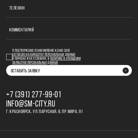
ТЕЛЕФОН
КОММЕНТАРИЙ
Я ПОДТВЕРЖДАЮ ОЗНАКОМЛЕНИЕ И ДАЮ СВОЕ
СОГЛАСИЕ НА ОБРАБОТКУ ПЕРСОНАЛЬНЫХ ДАННЫХ
В ПОРЯДКЕ И НА УСЛОВИЯХ, В
ПОЛИТИКЕ В ОТНОШЕНИИ
ОБРАБОТКИ ПЕРСОНАЛЬНЫХ ДАННЫХ
ОСТАВИТЬ ЗАЯВКУ
+7 (391) 277‒99‒01
INFO@SM-CITY.RU
Г. КРАСНОЯРСК, УЛ. ПАРУСНАЯ, 8, ПР. МИРА, 91