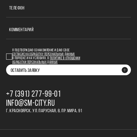
ТЕЛЕФОН
КОММЕНТАРИЙ
Я ПОДТВЕРЖДАЮ ОЗНАКОМЛЕНИЕ И ДАЮ СВОЕ
СОГЛАСИЕ НА ОБРАБОТКУ ПЕРСОНАЛЬНЫХ ДАННЫХ
В ПОРЯДКЕ И НА УСЛОВИЯХ, В
ПОЛИТИКЕ В ОТНОШЕНИИ
ОБРАБОТКИ ПЕРСОНАЛЬНЫХ ДАННЫХ
ОСТАВИТЬ ЗАЯВКУ
+7 (391) 277‒99‒01
INFO@SM-CITY.RU
Г. КРАСНОЯРСК, УЛ. ПАРУСНАЯ, 8, ПР. МИРА, 91