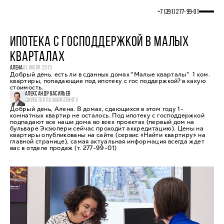
+7 (391) 277‒99‒01
ИПОТЕКА С ГОСПОДДЕРЖКОЙ В МАЛЫХ
КВАРТАЛАХ
АЛЕНА
01 ИЮЛЯ 2015
Добрый день. есть ли в сданных домах "Малые кварталы" 1 ком.
квартиры, попадающие под ипотеку с гос поддержкой? в какую
стоимость.
АЛЕКСАНДР ВАСИЛЬЕВ
ДИРЕКТОР ПО МАРКЕТИНГУ
Добрый день, Алена. В домах, сдающихся в этом году 1-
комнатных квартир не осталось. Под ипотеку с господдержкой
подпадают все наши дома во всех проектах (первый дом на
бульваре Экзюпери сейчас проходит аккредитацию). Цены на
квартиры опубликованы на сайте (сервис «Найти квартиру» на
главной странице), самая актуальная информация всегда ждет
вас в отделе продаж (т. 277-99-01)