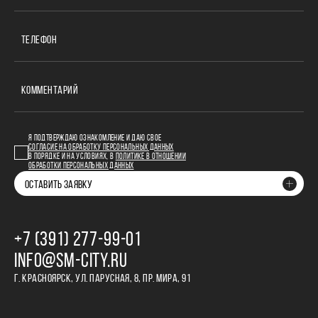
ТЕЛЕФОН
КОММЕНТАРИЙ
Я ПОДТВЕРЖДАЮ ОЗНАКОМЛЕНИЕ И ДАЮ СВОЕ
СОГЛАСИЕ НА ОБРАБОТКУ ПЕРСОНАЛЬНЫХ ДАННЫХ
В ПОРЯДКЕ И НА УСЛОВИЯХ, В
ПОЛИТИКЕ В ОТНОШЕНИИ
ОБРАБОТКИ ПЕРСОНАЛЬНЫХ ДАННЫХ
ОСТАВИТЬ ЗАЯВКУ
+7 (391) 277‒99‒01
INFO@SM-CITY.RU
Г. КРАСНОЯРСК, УЛ. ПАРУСНАЯ, 8, ПР. МИРА, 91