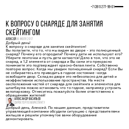
+7 (391) 277‒99‒01
К ВОПРОСУ О СНАРЯДЕ ДЛЯ ЗАНЯТИЯ
СКЕЙТИНГОМ
АЛЕКСЕЙ
06 ИЮЛЯ 2017
Добрый день!
К вопросу о снаряде для занятия скейтингом!
Вы полагаете, что то, что мы видим во дворе - это полноценный
снаряд? Почему его огородили? Почему дети не используют его?
Уберите ленточки и пусть дети катаются! Дело в том, что это не
снаряд, а 1,2 элемента от снаряда и Вы сами это прекрасно
понимаете это подтверждает красно-белая лента. Собственно
повторю вопрос: Когда мы увидим полноценный снаряд? Если Вы
не собираетесь его приводить в годное состояние -когда
освободите двор. Склад во дворе это небезопасно для детей и
неэффективное использование пространства. На месте
оасположения частей от снаряда для скейтинга и элементов для
шлагбаума можно кстановить что то годное, например устроить
велопарковку. Отнеситесь пожалуйста более ответственно к
обращениям жителей!
АЛЕКСАНДР ВАСИЛЬЕВ
ДИРЕКТОР ПО МАРКЕТИНГУ
Добрый день, Алексей. По нашим данным, представители
управляющей компании обсудили ситуацию с представителями
жильцов и решили упомянутое вами оборудование
демонтировать.