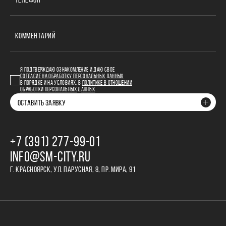
ТЕЛЕФОН
КОММЕНТАРИЙ
Я ПОДТВЕРЖДАЮ ОЗНАКОМЛЕНИЕ И ДАЮ СВОЕ
СОГЛАСИЕ НА ОБРАБОТКУ ПЕРСОНАЛЬНЫХ ДАННЫХ
В ПОРЯДКЕ И НА УСЛОВИЯХ, В
ПОЛИТИКЕ В ОТНОШЕНИИ
ОБРАБОТКИ ПЕРСОНАЛЬНЫХ ДАННЫХ
ОСТАВИТЬ ЗАЯВКУ
+7 (391) 277‒99‒01
INFO@SM-CITY.RU
Г. КРАСНОЯРСК, УЛ. ПАРУСНАЯ, 8, ПР. МИРА, 91