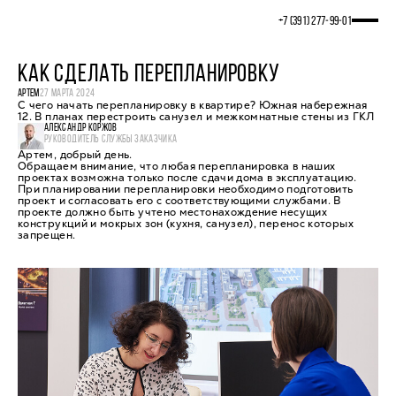
+7 (391) 277‒99‒01
КАК СДЕЛАТЬ ПЕРЕПЛАНИРОВКУ
АРТЕМ
27 МАРТА 2024
С чего начать перепланировку в квартире? Южная набережная
12. В планах перестроить санузел и межкомнатные стены из ГКЛ
АЛЕКСАНДР КОРЖОВ
РУКОВОДИТЕЛЬ СЛУЖБЫ ЗАКАЗЧИКА
Артем, добрый день.
Обращаем внимание, что любая перепланировка в наших
проектах возможна только после сдачи дома в эксплуатацию.
При планировании перепланировки необходимо подготовить
проект и согласовать его с соответствующими службами. В
проекте должно быть учтено местонахождение несущих
конструкций и мокрых зон (кухня, санузел), перенос которых
запрещен.