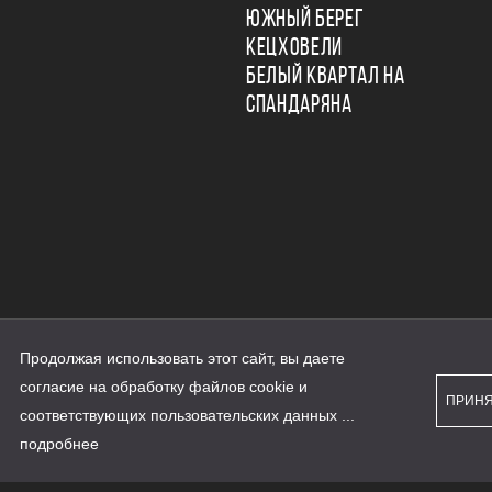
ЮЖНЫЙ БЕРЕГ
КЕЦХОВЕЛИ
БЕЛЫЙ КВАРТАЛ НА
СПАНДАРЯНА
Продолжая использовать этот сайт, вы даете
ьности
согласие на обработку файлов cookie и
персональных данных
ПРИН
рассылки
соответствующих
пользовательских данных
...
а сайте наш.дом.рф
е является публичной офертой
подробнее