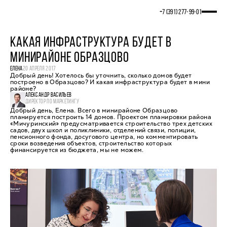
+7 (391) 277‒99‒01
КАКАЯ ИНФРАСТРУКТУРА БУДЕТ В
МИНИРАЙОНЕ ОБРАЗЦОВО
ЕЛЕНА
20 АПРЕЛЯ 2017
Добрый день! Хотелось бы уточнить, сколько домов будет
построено в Образцово? И какая инфраструктура будет в мини
районе?
АЛЕКСАНДР ВАСИЛЬЕВ
ДИРЕКТОР ПО МАРКЕТИНГУ
Добрый день, Елена. Всего в минирайоне Образцово
планируется построить 14 домов. Проектом планировки района
«Мичуринский» предусматривается строительство трех детских
садов, двух школ и поликлиники, отделений связи, полиции,
пенсионного фонда, досугового центра, но комментировать
сроки возведения объектов, строительство которых
финансируется из бюджета, мы не можем.