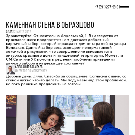
+7 (391) 277‒99‒01
КАМЕННАЯ СТЕНА В ОБРАЗЦОВО
ЭЛЛА
22 МАРТА 2017
Здравствуйте! Относительно Апрельской, 1. В наследство от
прославленного предприятия нам достался добротный
кирпичный забор, который ограждает дом от гаражей на улицы
Волжская. Данный забор весь испещрен ненормативной
лексикой и рисунками, что совершенно не вписывается в
антураж красивого дома и придомовой территории. Может ли
СМ.Сити или УК помочь в решении проблемы приведения
данного забора в надлежащее состояние?
АЛЕКСАНДР ВАСИЛЬЕВ
ДИРЕКТОР ПО МАРКЕТИНГУ
Добрый день, Элла. Спасибо за обращение. Согласны с вами, со
стеной нужно что-то делать. Мы подумаем над этой проблемой,
но пока решение предложить не готовы.