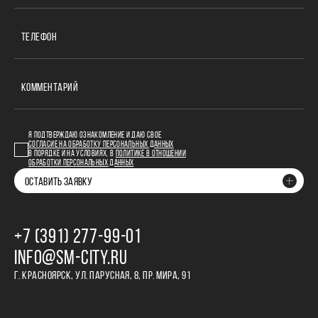
ТЕЛЕФОН
КОММЕНТАРИЙ
Я ПОДТВЕРЖДАЮ ОЗНАКОМЛЕНИЕ И ДАЮ СВОЕ
СОГЛАСИЕ НА ОБРАБОТКУ ПЕРСОНАЛЬНЫХ ДАННЫХ
В ПОРЯДКЕ И НА УСЛОВИЯХ, В
ПОЛИТИКЕ В ОТНОШЕНИИ
ОБРАБОТКИ ПЕРСОНАЛЬНЫХ ДАННЫХ
ОСТАВИТЬ ЗАЯВКУ
+7 (391) 277‒99‒01
INFO@SM-CITY.RU
Г. КРАСНОЯРСК, УЛ. ПАРУСНАЯ, 8, ПР. МИРА, 91