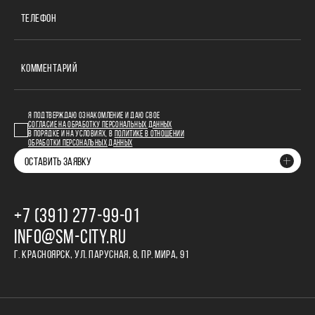
ТЕЛЕФОН
КОММЕНТАРИЙ
Я ПОДТВЕРЖДАЮ ОЗНАКОМЛЕНИЕ И ДАЮ СВОЕ
СОГЛАСИЕ НА ОБРАБОТКУ ПЕРСОНАЛЬНЫХ ДАННЫХ
В ПОРЯДКЕ И НА УСЛОВИЯХ, В
ПОЛИТИКЕ В ОТНОШЕНИИ
ОБРАБОТКИ ПЕРСОНАЛЬНЫХ ДАННЫХ
ОСТАВИТЬ ЗАЯВКУ
+7 (391) 277‒99‒01
INFO@SM-CITY.RU
Г. КРАСНОЯРСК, УЛ. ПАРУСНАЯ, 8, ПР. МИРА, 91