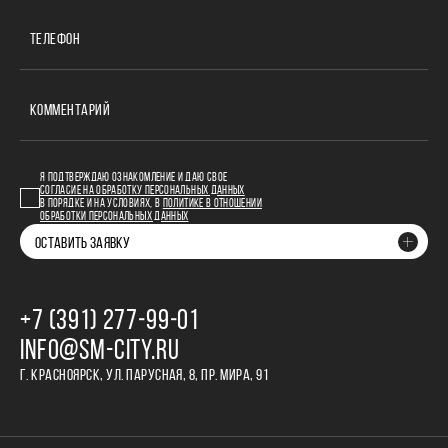
ТЕЛЕФОН
КОММЕНТАРИЙ
Я ПОДТВЕРЖДАЮ ОЗНАКОМЛЕНИЕ И ДАЮ СВОЕ
СОГЛАСИЕ НА ОБРАБОТКУ ПЕРСОНАЛЬНЫХ ДАННЫХ
В ПОРЯДКЕ И НА УСЛОВИЯХ, В
ПОЛИТИКЕ В ОТНОШЕНИИ
ОБРАБОТКИ ПЕРСОНАЛЬНЫХ ДАННЫХ
ОСТАВИТЬ ЗАЯВКУ
+7 (391) 277‒99‒01
INFO@SM-CITY.RU
Г. КРАСНОЯРСК, УЛ. ПАРУСНАЯ, 8, ПР. МИРА, 91