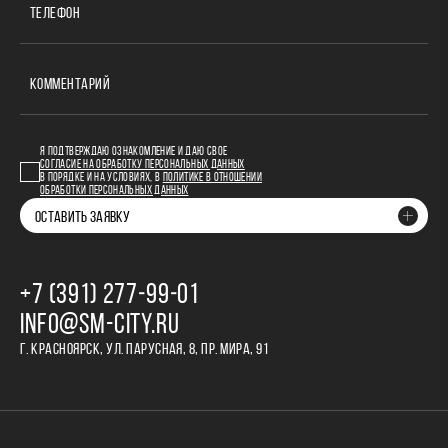
ТЕЛЕФОН
КОММЕНТАРИЙ
Я ПОДТВЕРЖДАЮ ОЗНАКОМЛЕНИЕ И ДАЮ СВОЕ
СОГЛАСИЕ НА ОБРАБОТКУ ПЕРСОНАЛЬНЫХ ДАННЫХ
В ПОРЯДКЕ И НА УСЛОВИЯХ, В
ПОЛИТИКЕ В ОТНОШЕНИИ
ОБРАБОТКИ ПЕРСОНАЛЬНЫХ ДАННЫХ
ОСТАВИТЬ ЗАЯВКУ
+7 (391) 277‒99‒01
INFO@SM-CITY.RU
Г. КРАСНОЯРСК, УЛ. ПАРУСНАЯ, 8, ПР. МИРА, 91