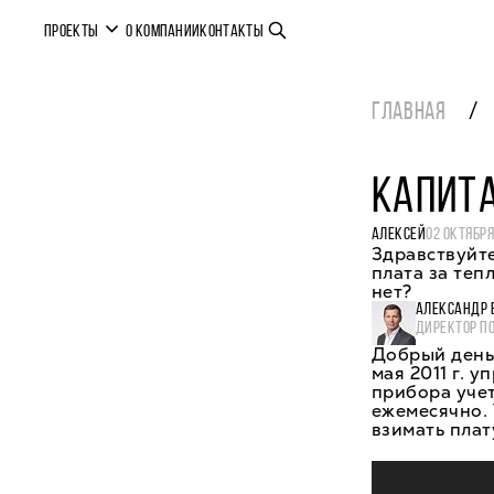
ПРОЕКТЫ
О КОМПАНИИ
КОНТАКТЫ
ГЛАВНАЯ
КАПИТА
АЛЕКСЕЙ
02 ОКТЯБРЯ
Здравствуйте
плата за теп
нет?
АЛЕКСАНДР 
ДИРЕКТОР П
Добрый день
мая 2011 г. 
прибора уче
ежемесячно.
взимать плат