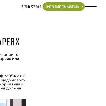
+7 (391) 277‒99‒01
ВЫБРАТЬ НЕДВИЖИМОСТЬ
АРЕЯХ
витанциях
тареях или
РФ №354 от 6
общедомового
 нормативам
ния должна