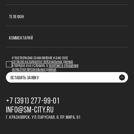
ТЕЛЕФОН
КОММЕНТАРИЙ
Я ПОДТВЕРЖДАЮ ОЗНАКОМЛЕНИЕ И ДАЮ СВОЕ
СОГЛАСИЕ НА ОБРАБОТКУ ПЕРСОНАЛЬНЫХ ДАННЫХ
В ПОРЯДКЕ И НА УСЛОВИЯХ, В
ПОЛИТИКЕ В ОТНОШЕНИИ
ОБРАБОТКИ ПЕРСОНАЛЬНЫХ ДАННЫХ
ОСТАВИТЬ ЗАЯВКУ
+7 (391) 277‒99‒01
INFO@SM-CITY.RU
Г. КРАСНОЯРСК, УЛ. ПАРУСНАЯ, 8, ПР. МИРА, 91