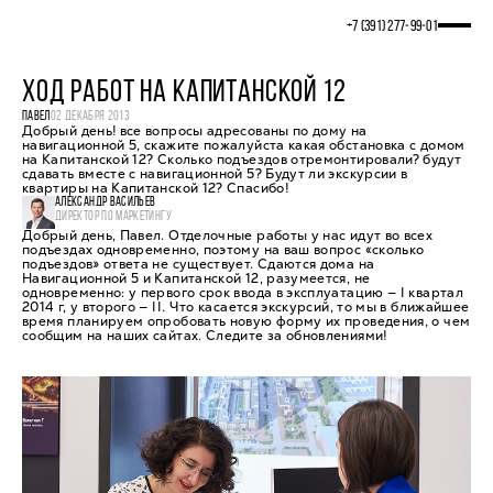
+7 (391) 277‒99‒01
ХОД РАБОТ НА КАПИТАНСКОЙ 12
ПАВЕЛ
02 ДЕКАБРЯ 2013
Добрый день! все вопросы адресованы по дому на
навигационной 5, скажите пожалуйста какая обстановка с домом
на Капитанской 12? Сколько подъездов отремонтировали? будут
сдавать вместе с навигационной 5? Будут ли экскурсии в
квартиры на Капитанской 12? Спасибо!
АЛЕКСАНДР ВАСИЛЬЕВ
ДИРЕКТОР ПО МАРКЕТИНГУ
Добрый день, Павел. Отделочные работы у нас идут во всех
подъездах одновременно, поэтому на ваш вопрос «сколько
подъездов» ответа не существует. Сдаются дома на
Навигационной 5 и Капитанской 12, разумеется, не
одновременно: у первого срок ввода в эксплуатацию — I квартал
2014 г, у второго — II. Что касается экскурсий, то мы в ближайшее
время планируем опробовать новую форму их проведения, о чем
сообщим на наших сайтах. Следите за обновлениями!