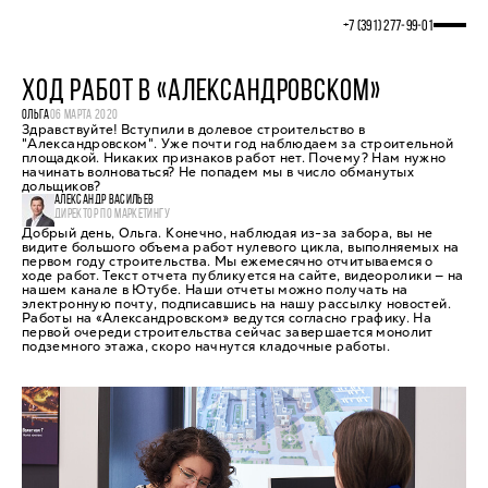
+7 (391) 277‒99‒01
ХОД РАБОТ В «АЛЕКСАНДРОВСКОМ»
ОЛЬГА
06 МАРТА 2020
Здравствуйте! Вступили в долевое строительство в
"Александровском". Уже почти год наблюдаем за строительной
площадкой. Никаких признаков работ нет. Почему? Нам нужно
начинать волноваться? Не попадем мы в число обманутых
дольщиков?
АЛЕКСАНДР ВАСИЛЬЕВ
ДИРЕКТОР ПО МАРКЕТИНГУ
Добрый день, Ольга. Конечно, наблюдая из-за забора, вы не
видите большого объема работ нулевого цикла, выполняемых на
первом году строительства. Мы ежемесячно отчитываемся о
ходе работ. Текст отчета публикуется на сайте, видеоролики — на
нашем канале в Ютубе. Наши отчеты можно получать на
электронную почту, подписавшись на нашу рассылку новостей.
Работы на «Александровском» ведутся согласно графику. На
первой очереди строительства сейчас завершается монолит
подземного этажа, скоро начнутся кладочные работы.