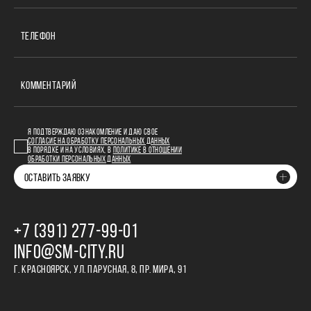
ТЕЛЕФОН
КОММЕНТАРИЙ
Я ПОДТВЕРЖДАЮ ОЗНАКОМЛЕНИЕ И ДАЮ СВОЕ
СОГЛАСИЕ НА ОБРАБОТКУ ПЕРСОНАЛЬНЫХ ДАННЫХ
В ПОРЯДКЕ И НА УСЛОВИЯХ, В
ПОЛИТИКЕ В ОТНОШЕНИИ
ОБРАБОТКИ ПЕРСОНАЛЬНЫХ ДАННЫХ
ОСТАВИТЬ ЗАЯВКУ
+7 (391) 277‒99‒01
INFO@SM-CITY.RU
Г. КРАСНОЯРСК, УЛ. ПАРУСНАЯ, 8, ПР. МИРА, 91