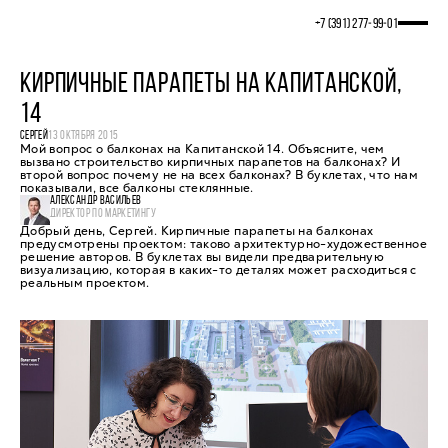
+7 (391) 277‒99‒01
КИРПИЧНЫЕ ПАРАПЕТЫ НА КАПИТАНСКОЙ,
14
СЕРГЕЙ
13 ОКТЯБРЯ 2015
Мой вопрос о балконах на Капитанской 14. Объясните, чем
вызвано строительство кирпичных парапетов на балконах? И
второй вопрос почему не на всех балконах? В буклетах, что нам
показывали, все балконы стеклянные.
АЛЕКСАНДР ВАСИЛЬЕВ
ДИРЕКТОР ПО МАРКЕТИНГУ
Добрый день, Сергей. Кирпичные парапеты на балконах
предусмотрены проектом: таково архитектурно-художественное
решение авторов. В буклетах вы видели предварительную
визуализацию, которая в каких-то деталях может расходиться с
реальным проектом.