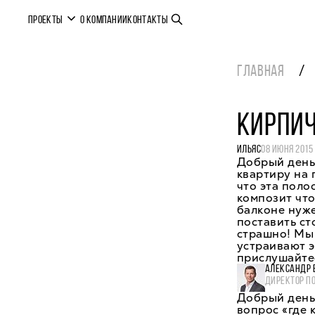
ПРОЕКТЫ
О КОМПАНИИ
КОНТАКТЫ
ГЛАВНАЯ
КИРПИ
ИЛЬЯС
08 ИЮНЯ 2015
Добрый день!
квартиру на 
что эта поло
композит что
балконе нуже
поставить ст
страшно! Мы 
устраивают э
прислушайте
АЛЕКСАНДР 
ДИРЕКТОР П
Добрый день,
вопрос «где 