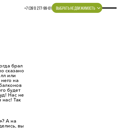
+7 (391) 277‒99‒01
ВЫБРАТЬ НЕДВИЖИМОСТЬ
огда брал
ло сказано
алл или
 него на
 балконов
его будет
уд! Нас не
 нас! Так
»? А на
делись, вы