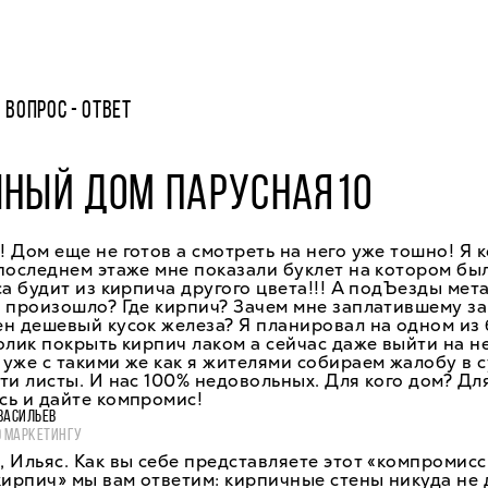
ВОПРОС - ОТВЕТ
ЧНЫЙ ДОМ ПАРУСНАЯ10
 Дом еще не готов а смотреть на него уже тошно! Я к
последнем этаже мне показали буклет на котором бы
са будит из кирпича другого цвета!!! А подЪезды мет
 произошло? Где кирпич? Зачем мне заплатившему за
н дешевый кусок железа? Я планировал на одном из
олик покрыть кирпич лаком а сейчас даже выйти на н
уже с такими же как я жителями собираем жалобу в с
ти листы. И нас 100% недовольных. Для кого дом? Для
сь и дайте компромис!
ВАСИЛЬЕВ
О МАРКЕТИНГУ
 Ильяс. Как вы себе представляете этот «компромисс
кирпич» мы вам ответим: кирпичные стены никуда не 