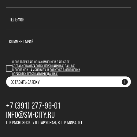
ТЕЛЕФОН
КОММЕНТАРИЙ
Я ПОДТВЕРЖДАЮ ОЗНАКОМЛЕНИЕ И ДАЮ СВОЕ
СОГЛАСИЕ НА ОБРАБОТКУ ПЕРСОНАЛЬНЫХ ДАННЫХ
В ПОРЯДКЕ И НА УСЛОВИЯХ, В
ПОЛИТИКЕ В ОТНОШЕНИИ
ОБРАБОТКИ ПЕРСОНАЛЬНЫХ ДАННЫХ
ОСТАВИТЬ ЗАЯВКУ
+7 (391) 277‒99‒01
INFO@SM-CITY.RU
Г. КРАСНОЯРСК, УЛ. ПАРУСНАЯ, 8, ПР. МИРА, 91