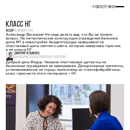
+7 (391) 277‒99‒01
КЛАСС НГ
ФЕДОР
30 ЯНВАРЯ 2019
Александр Васильев! Не надо делать вид, что Вы не поняли
вопрос. На металлические конструкции ограждений балконов
дома №1 в новостройке Академгородка навешиваются
пластиковые щиты светлого цвета, которые наверняка горючие,
а не класса НГ.
ДМИТРИЙ ПЕЛЬМЕНЕВ
НАЧАЛЬНИК ОТДЕЛА ПРОЕКТНОГО КОНТРОЛЯ
Добрый день Федор. Никаких пластиковых щитов мы на
балконные ограждения не навешиваем. Декоративные элементы,
устанавливаемые на торцы, выполнены из стеклофибробетона,
класс горючести этого материала — НГ.