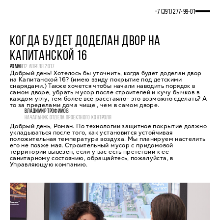
+7 (391) 277‒99‒01
КОГДА БУДЕТ ДОДЕЛАН ДВОР НА
КАПИТАНСКОЙ 16
РОМАН
12 АПРЕЛЯ 2017
Добрый день! Хотелось бы уточнить, когда будет доделан двор
на Капитанской 16? (имею ввиду покрытие под детскими
снарядами.) Также хочется чтобы начали наводить порядок в
самом дворе, убрать мусор после строителей и кучу бычков в
каждом углу, тем более все расстаяло- это возможно сделать? А
то за пределами дома чище , чем в самом дворе.
ВЛАДИМИР ТРОФИМОВ
НАЧАЛЬНИК ОТДЕЛА ПРОЕКТНОГО КОНТРОЛЯ
Добрый день, Роман. По технологии защитное покрытие должно
укладываться после того, как установится устойчивая
положительная температура воздуха. Мы планируем настелить
его не позже мая. Строительный мусор с придомовой
территории вывезен, если у вас есть претензии к ее
санитарному состоянию, обращайтесь, пожалуйста, в
Управляющую компанию.