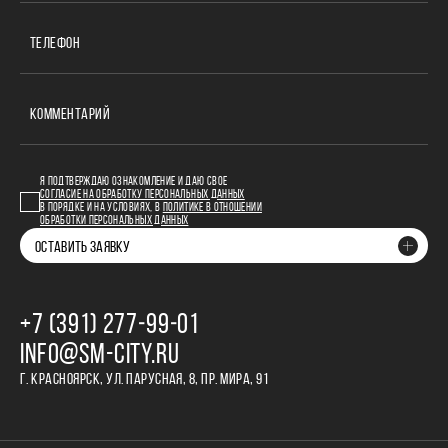
ТЕЛЕФОН
КОММЕНТАРИЙ
Я ПОДТВЕРЖДАЮ ОЗНАКОМЛЕНИЕ И ДАЮ СВОЕ
СОГЛАСИЕ НА ОБРАБОТКУ ПЕРСОНАЛЬНЫХ ДАННЫХ
В ПОРЯДКЕ И НА УСЛОВИЯХ, В
ПОЛИТИКЕ В ОТНОШЕНИИ
ОБРАБОТКИ ПЕРСОНАЛЬНЫХ ДАННЫХ
ОСТАВИТЬ ЗАЯВКУ
+7 (391) 277‒99‒01
INFO@SM-CITY.RU
Г. КРАСНОЯРСК, УЛ. ПАРУСНАЯ, 8, ПР. МИРА, 91