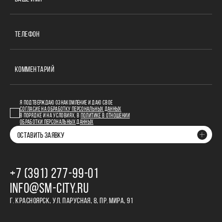
ТЕЛЕФОН
КОММЕНТАРИЙ
Я ПОДТВЕРЖДАЮ ОЗНАКОМЛЕНИЕ И ДАЮ СВОЕ
СОГЛАСИЕ НА ОБРАБОТКУ ПЕРСОНАЛЬНЫХ ДАННЫХ
В ПОРЯДКЕ И НА УСЛОВИЯХ, В
ПОЛИТИКЕ В ОТНОШЕНИИ
ОБРАБОТКИ ПЕРСОНАЛЬНЫХ ДАННЫХ
ОСТАВИТЬ ЗАЯВКУ
+7 (391) 277‒99‒01
INFO@SM-CITY.RU
Г. КРАСНОЯРСК, УЛ. ПАРУСНАЯ, 8, ПР. МИРА, 91