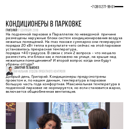
+7 (391) 277‒99‒01
КОНДИЦИОНЕРЫ В ПАРКОВКЕ
ГРИГОРИЙ
17 СЕНТЯБРЯ 2018
На подземной парковке в Параллелях по неведомой причине
размещены наружные блоки систем кондиционирования воздуха
нежилых помещений. На глаз похоже суммарно они генерируют
порядка 20 кВт тепла в результате чего сейчас на этой парковке
установилась прекрасная температура,
порядка +40 градусов. В связи с этим 2 вопроса - что мешало
разместить эти блоки как и положено на улице, на крыше над
нежилыми помещениями? И второй вопрос когда они будут
убраны оттуда?
ДМИТРИЙ ПЕЛЬМЕНЕВ
НАЧАЛЬНИК ОТДЕЛА ПРОЕКТНОГО КОНТРОЛЯ
Добрый день, Григорий. Кондиционеры предусмотрены
проектом и, по нашим данным, температура в парковке
большую часть года комфортная. Максимальная температура в
подземной парковке не нормируется, но если становится жарко,
включается общеобменная вентиляция.