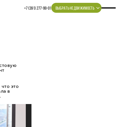
+7 (391) 277‒99‒01
ВЫБРАТЬ НЕДВИЖИМОСТЬ
истовую
нт
 что это
ла в
.