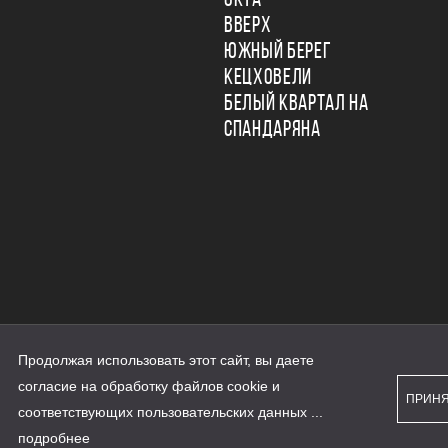
ОКТА
ВВЕРХ
ЮЖНЫЙ БЕРЕГ
КЕЦХОВЕЛИ
БЕЛЫЙ КВАРТАЛ НА
СПАНДАРЯНА
Продолжая использовать этот сайт, вы даете
ьности
согласие на обработку файлов cookie и
персональных данных
ПРИН
рассылки
соответствующих
пользовательских данных
...
а сайте наш.дом.рф
е является публичной офертой
подробнее