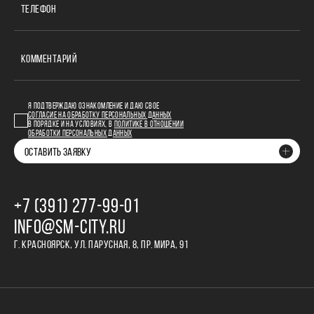
ТЕЛЕФОН
КОММЕНТАРИЙ
Я ПОДТВЕРЖДАЮ ОЗНАКОМЛЕНИЕ И ДАЮ СВОЕ
СОГЛАСИЕ НА ОБРАБОТКУ ПЕРСОНАЛЬНЫХ ДАННЫХ
В ПОРЯДКЕ И НА УСЛОВИЯХ, В
ПОЛИТИКЕ В ОТНОШЕНИИ
ОБРАБОТКИ ПЕРСОНАЛЬНЫХ ДАННЫХ
ОСТАВИТЬ ЗАЯВКУ
+7 (391) 277‒99‒01
INFO@SM-CITY.RU
Г. КРАСНОЯРСК, УЛ. ПАРУСНАЯ, 8, ПР. МИРА, 91