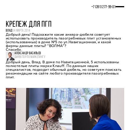
+7 (391) 277‒99‒01
КРЕПЕЖ ДЛЯ ПГП
ВЛАД
04 МАРТА 2014
Добрый день! Подскажите какие анкера-дюбеля советует
использовать производитель пазогребневых плит установленых
(использованных) в доме №5 по ул.Навигационная, и какой
фирмы данные плиты? "ВОЛМА"?
Спасибо.
АЛЕКСАНДР ВАСИЛЬЕВ
ДИРЕКТОР ПО МАРКЕТИНГУ
Добрый день, Влад. В доме по Навигационной, 5 использованы
полнотелые плиты марки Knauff. По данным наших
специалистов, подходит обычный дюбель, но советуем поискать
рекомендации на сайте любого производителя пазогребневых
плит.