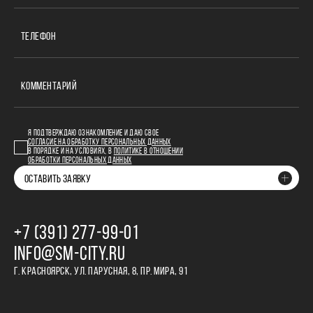
ТЕЛЕФОН
КОММЕНТАРИЙ
Я ПОДТВЕРЖДАЮ ОЗНАКОМЛЕНИЕ И ДАЮ СВОЕ
СОГЛАСИЕ НА ОБРАБОТКУ ПЕРСОНАЛЬНЫХ ДАННЫХ
В ПОРЯДКЕ И НА УСЛОВИЯХ, В
ПОЛИТИКЕ В ОТНОШЕНИИ
ОБРАБОТКИ ПЕРСОНАЛЬНЫХ ДАННЫХ
ОСТАВИТЬ ЗАЯВКУ
+7 (391) 277‒99‒01
INFO@SM-CITY.RU
Г. КРАСНОЯРСК, УЛ. ПАРУСНАЯ, 8, ПР. МИРА, 91