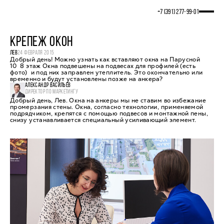
+7 (391) 277‒99‒01
КРЕПЕЖ ОКОН
ЛЕВ
24 ФЕВРАЛЯ 2015
Добрый день! Можно узнать как вставляют окна на Парусной
10 8 этаж Окна подвешены на подвесах для профилей (есть
фото) и под них заправлен утеплитель. Это окончательно или
временно и будут установлены позже на анкера?
АЛЕКСАНДР ВАСИЛЬЕВ
ДИРЕКТОР ПО МАРКЕТИНГУ
Добрый день, Лев. Окна на анкеры мы не ставим во избежание
промерзания стены. Окна, согласно технологии, применяемой
подрядчиком, крепятся с помощью подвесов и монтажной пены,
снизу устанавливается специальный усиливающий элемент.