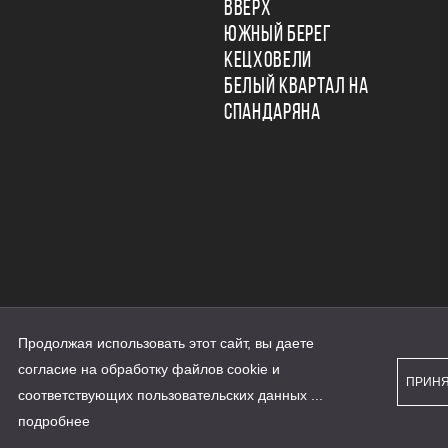
ВВЕРХ
ЮЖНЫЙ БЕРЕГ
КЕЦХОВЕЛИ
БЕЛЫЙ КВАРТАЛ НА
СПАНДАРЯНА
Продолжая использовать этот сайт, вы даете
ьности
согласие на обработку файлов cookie и
персональных данных
ПРИН
рассылки
соответствующих
пользовательских данных
...
а сайте наш.дом.рф
е является публичной офертой
подробнее