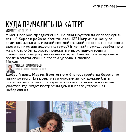
+7 (391) 277‒99‒01
КУДА ПРИЧАЛИТЬ НА КАТЕРЕ
МАРИЯ
07 ИЮЛЯ 2016
У меня вопрос-предложение. Не планируется ли облагородить
самый берег в районе Капитанской 12? Например, зону за
калиткой засыпать мелкой светлой галькой, поставить шезлонги,
сделать пирс для лодок и катеров? В летний период, особенно в
жару, было бы здорово полежать у прохладной воды и
совершить прогулку на своём катере. Зона на самой лужайке
возле Капитанской не совсем удобна. Спасибо.
Мария
АЛЕКСАНДР ВАСИЛЬЕВ
ДИРЕКТОР ПО МАРКЕТИНГУ
Добрый день, Мария. Временного благоустройства берега не
планируется. По проекту планировки затон должен быть
засыпан, на его месте создается искусственный земельный
участок, где будут построены дома и благоустроенная
набережная.