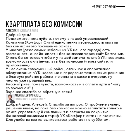
+7 (391) 277‒99‒01
КВАРТПЛАТА БЕЗ КОМИССИИ
АЛЕКСЕЙ
27 ФЕВРАЛЯ 2020
Добрый день!
Подскажите, пожалуйста, почему в нашей управляющей
Компании (Комфорт Сити) единственная возможность оплаты
без комиссии это посещение офиса?
У многих (даже самых небольших УК нашего города) есть
возможность онлайн-оплаты без комиссии через сайт Компании.
Очень бы хотелось чтобы и у нашей замечательной УК появилась
возможность онлайн-оплаты без комиссии (через сайт или
приложение).
У нас очень современный район, отличное и оперативное
обслуживание в УК, классные и передовые технические решения
в благоустройстве района, но оплата в кассе в очереди, ну
честно уже прошлый век.
Рассмотрите, пожалуйста, возможность и в оплате идти в "ногу
со временем";)
Заранее спасибо за обратную связь!
АЛЕКСАНДР ВАСИЛЬЕВ
ДИРЕКТОР ПО МАРКЕТИНГУ
Добрый день, Алексей. Спасибо за вопрос. О проблеме знаем,
решение ищем, но пока без комиссии можно заплатить только в
офисе управляющей компании, т.к. затраты на покрытие
банковской комиссии в тариф УК «Комфорт-сити» не включены.
Для удобства плательщиков касса работает по субботам.