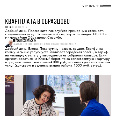
+7 (391) 277‒99‒01
КВАРТПЛАТА В ОБРАЗЦОВО
ЕЛЕНА
08 ИЮНЯ 2016
Добрый день! Подскажите пожалуйста примерную стоимость
комунальных услуг 3х комнатной квартиры площадью 68,081 в
микрорайоне Образцово. Спасибо.
ЕВГЕНИЙ КОВАЛЬСКИЙ
ЗАМЕСТИТЕЛЬ ГЕНЕРАЛЬНОГО ДИРЕКТОРА ПО ДЕВЕЛОПМЕНТУ
Добрый день, Елена. Пока сумму назвать трудно. Тарифы на
коммунальные услуги устанавливает городская власть, а тариф
на жилищную услугу утверждается на собрании жильцов. Если
ориентироваться на Южный берег, то за сопоставимую квартиру
в среднем начисляют около 4000 руб, не считая дополнительных
услуг (консьерж и администрация района, 1000 руб. в мес.).