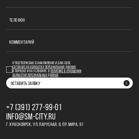
ТЕЛЕФОН
КОММЕНТАРИЙ
Я ПОДТВЕРЖДАЮ ОЗНАКОМЛЕНИЕ И ДАЮ СВОЕ
СОГЛАСИЕ НА ОБРАБОТКУ ПЕРСОНАЛЬНЫХ ДАННЫХ
В ПОРЯДКЕ И НА УСЛОВИЯХ, В
ПОЛИТИКЕ В ОТНОШЕНИИ
ОБРАБОТКИ ПЕРСОНАЛЬНЫХ ДАННЫХ
ОСТАВИТЬ ЗАЯВКУ
+7 (391) 277‒99‒01
INFO@SM-CITY.RU
Г. КРАСНОЯРСК, УЛ. ПАРУСНАЯ, 8, ПР. МИРА, 91