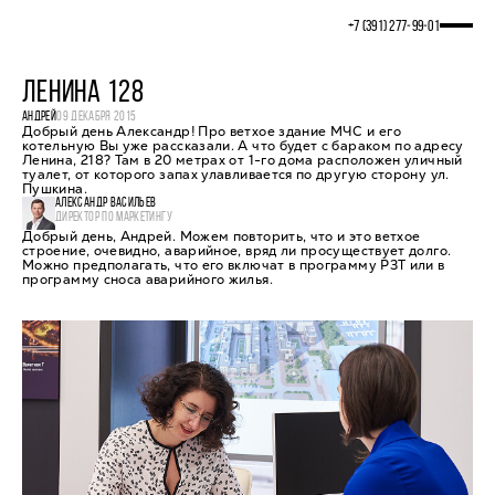
+7 (391) 277‒99‒01
ЛЕНИНА 128
АНДРЕЙ
09 ДЕКАБРЯ 2015
Добрый день Александр! Про ветхое здание МЧС и его
котельную Вы уже рассказали. А что будет с бараком по адресу
Ленина, 218? Там в 20 метрах от 1-го дома расположен уличный
туалет, от которого запах улавливается по другую сторону ул.
Пушкина.
АЛЕКСАНДР ВАСИЛЬЕВ
ДИРЕКТОР ПО МАРКЕТИНГУ
Добрый день, Андрей. Можем повторить, что и это ветхое
строение, очевидно, аварийное, вряд ли просуществует долго.
Можно предполагать, что его включат в программу РЗТ или в
программу сноса аварийного жилья.