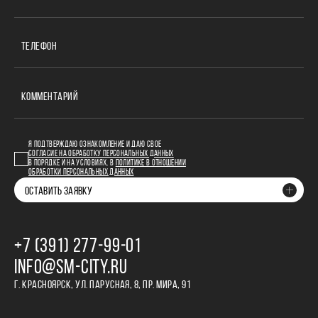
ТЕЛЕФОН
КОММЕНТАРИЙ
Я ПОДТВЕРЖДАЮ ОЗНАКОМЛЕНИЕ И ДАЮ СВОЕ
СОГЛАСИЕ НА ОБРАБОТКУ ПЕРСОНАЛЬНЫХ ДАННЫХ
В ПОРЯДКЕ И НА УСЛОВИЯХ, В
ПОЛИТИКЕ В ОТНОШЕНИИ
ОБРАБОТКИ ПЕРСОНАЛЬНЫХ ДАННЫХ
ОСТАВИТЬ ЗАЯВКУ
+7 (391) 277‒99‒01
INFO@SM-CITY.RU
Г. КРАСНОЯРСК, УЛ. ПАРУСНАЯ, 8, ПР. МИРА, 91