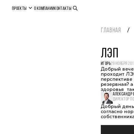
ПРОЕКТЫ
О КОМПАНИИ
КОНТАКТЫ
ГЛАВНАЯ
ЛЭП
ИГОРЬ
29 НОЯБРЯ 201
Добрый вечер
проходит ЛЭП
перспективе 
резервная? а
здоровья так
АЛЕКСАНДР 
ДИРЕКТОР П
Добрый день,
согласно нор
собственника