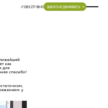
+7 (391) 277‒99‒01
ВЫБРАТЬ НЕДВИЖИМОСТЬ
2
 ближайшей
ет как
и для
анее спасибо!
остаточном,
ряжением: у