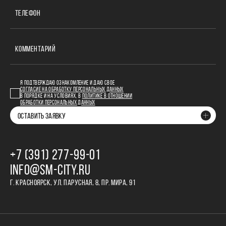
ТЕЛЕФОН
КОММЕНТАРИЙ
Я ПОДТВЕРЖДАЮ ОЗНАКОМЛЕНИЕ И ДАЮ СВОЕ
СОГЛАСИЕ НА ОБРАБОТКУ ПЕРСОНАЛЬНЫХ ДАННЫХ
В ПОРЯДКЕ И НА УСЛОВИЯХ, В
ПОЛИТИКЕ В ОТНОШЕНИИ
ОБРАБОТКИ ПЕРСОНАЛЬНЫХ ДАННЫХ
ОСТАВИТЬ ЗАЯВКУ
+7 (391) 277‒99‒01
INFO@SM-CITY.RU
Г. КРАСНОЯРСК, УЛ. ПАРУСНАЯ, 8, ПР. МИРА, 91